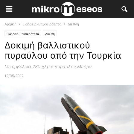
Αρχική
Ειδήσεις-Επικαιρότητα
Διεθνή
Ειδήσεις-Επικαιρότητα
Διεθνή
Δοκιμή βαλλιστικού
πυραύλου από την Τουρκία
Με εμβέλεια 280 χλμ ο πύραυλος Μπόρα
12/05/2017