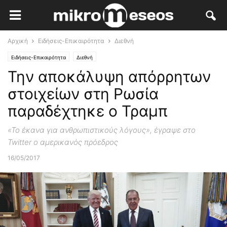
Αρχική
Ειδήσεις-Επικαιρότητα
Διεθνή
Ειδήσεις-Επικαιρότητα
Διεθνή
Την αποκάλυψη απόρρητων
στοιχείων στη Ρωσία
παραδέχτηκε ο Τραμπ
«Το έκανα για ανθρωπιστικούς λόγους», έγραψε στο
Twitter ο αμερικανός πρόεδρος
16/05/2017