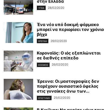
στην Ελλάδα
28/02/2020
ΥΓΕΊΑ
Ένα νέο υπό δοκιμή φάρμακο
μπορεί να περιορίσει τον χρόνιο
βήχα
26/02/2020
ΈΡΕΥΝΑ
Κοροναϊός: Ο ιός εξαπλώνεται
σε διεθνές επίπεδο
26/02/2020
ΚΌΣΜΟΣ
Έρευνα: Οι μαστογραφίες δεν
παρέχουν ουσιαστικό όφελος
στις γυναίκες άνω των...
25/02/2020
ΕΠΙΣΤΉΜΗ
Β.Κικίλιας: Να ακούτε μόνο τους