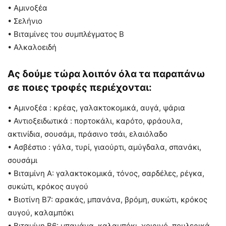
• Αμινοξέα
• Σελήνιο
• Βιταμίνες του συμπλέγματος Β
• Αλκαλοειδή
Ας δούμε τώρα λοιπόν όλα τα παραπάνω
σε ποιες τροφές περιέχονται:
• Αμινοξέα : κρέας, γαλακτοκομικά, αυγά, ψάρια
• Αντιοξειδωτικά : πορτοκάλι, καρότο, φράουλα,
ακτινίδια, σουσάμι, πράσινο τσάι, ελαιόλαδο
• Ασβέστιο : γάλα, τυρί, γιαούρτι, αμύγδαλα, σπανάκι,
σουσάμι
• Βιταμίνη Α: γαλακτοκομικά, τόνος, σαρδέλες, ρέγκα,
συκώτι, κρόκος αυγού
• Βιοτίνη Β7: αρακάς, μπανάνα, βρόμη, συκώτι, κρόκος
αυγού, καλαμπόκι
• Βιταμίνη Β6: μπανάνα, καλαμπόκι, χοιρινό, πουλερικά,