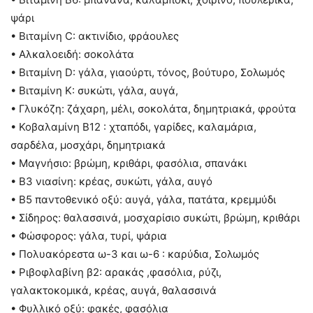
ψάρι
• Βιταμίνη C: ακτινίδιο, φράουλες
• Αλκαλοειδή: σοκολάτα
• Βιταμίνη D: γάλα, γιαούρτι, τόνος, βούτυρο, Σολωμός
• Βιταμίνη Κ: συκώτι, γάλα, αυγά,
• Γλυκόζη: ζάχαρη, μέλι, σοκολάτα, δημητριακά, φρούτα
• Κοβαλαμίνη Β12 : χταπόδι, γαρίδες, καλαμάρια,
σαρδέλα, μοσχάρι, δημητριακά
• Μαγνήσιο: βρώμη, κριθάρι, φασόλια, σπανάκι
• Β3 νιασίνη: κρέας, συκώτι, γάλα, αυγό
• Β5 παντοθενικό οξύ: αυγά, γάλα, πατάτα, κρεμμύδι
• Σίδηρος: θαλασσινά, μοσχαρίσιο συκώτι, βρώμη, κριθάρι
• Φώσφορος: γάλα, τυρί, ψάρια
• Πολυακόρεστα ω-3 και ω-6 : καρύδια, Σολωμός
• Ριβοφλαβίνη β2: αρακάς ,φασόλια, ρύζι,
γαλακτοκομικά, κρέας, αυγά, θαλασσινά
• Φυλλικό οξύ: φακές, φασόλια