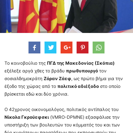
Το κοινοβούλιο της
ΠΓΔ της Μακεδονίας (Σκόπια)
εξέλεξε αργά χθες το βράδυ
πρωθυπουργό
τον
σοσιαλδημοκράτη
Ζόραν Ζάεφ
, ως πρώτο βήμα για την
έξοδο της χώρας από το
πολιτικό αδιέξοδο
στο οποίο
βρίσκεται εδώ και δύο χρόνια.
Ο 42χρονος οικονομολόγος, πολιτικός αντίπαλος του
Νίκολα Γκρούεφσκι
(VMRO-DPMNE) εξασφάλισε την
υποστήριξη των βουλευτών του κόμματός του και των
δύο κυριότερων παρατάξεων που εκπροσωπούν την