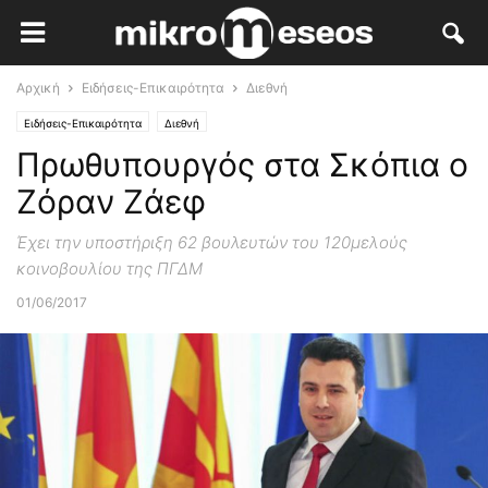
Αρχική
Ειδήσεις-Επικαιρότητα
Διεθνή
Ειδήσεις-Επικαιρότητα
Διεθνή
Πρωθυπουργός στα Σκόπια ο
Ζόραν Ζάεφ
Έχει την υποστήριξη 62 βουλευτών του 120μελούς
κοινοβουλίου της ΠΓΔΜ
01/06/2017