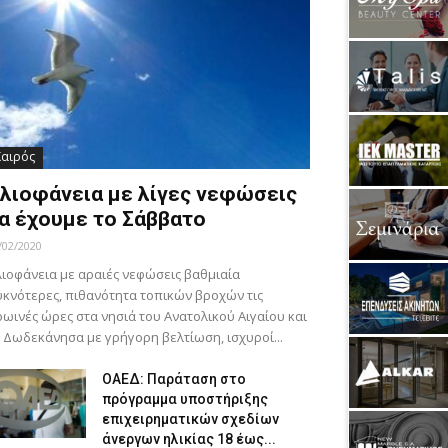
Καιρός
λιοφάνεια με λίγες νεφώσεις
α έχουμε το Σάββατο
/02/2020
ιοφάνεια με αραιές νεφώσεις βαθμιαία
κνότερες, πιθανότητα τοπικών βροχών τις
ωινές ώρες στα νησιά του Ανατολικού Αιγαίου και
 Δωδεκάνησα με γρήγορη βελτίωση, ισχυροί...
ΟΑΕΔ: Παράταση στο
πρόγραμμα υποστήριξης
επιχειρηματικών σχεδίων
άνεργων ηλικίας 18 έως...