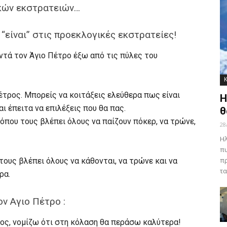
κών εκστρατειών…
 “είναι” στις προεκλογικές εκστρατείες!
αντά τον Άγιο Πέτρο έξω από τις πύλες του
έτρος. Μπορείς να κοιτάξεις ελεύθερα πως είναι
Η
ι έπειτα να επιλέξεις που θα πας.
θ
όπου τους βλέπει όλους να παίζουν πόκερ, να τρώνε,
28
Ηλ
πυ
πρ
 τους βλέπει όλους να κάθονται, να τρώνε και να
τα
ρα.
ον Αγιο Πέτρο :
αίος, νομίζω ότι στη κόλαση θα περάσω καλύτερα!