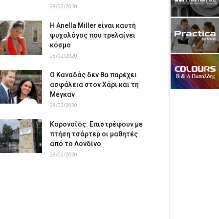
28/02/2020
Η Anella Miller είναι καυτή
ψυχολόγος που τρελαίνει
κόσμο
28/02/2020
Ο Καναδάς δεν θα παρέχει
ασφάλεια στον Χάρι και τη
Μέγκαν
28/02/2020
Κορονοϊός: Επιστρέφουν με
πτήση τσάρτερ οι μαθητές
από το Λονδίνο
28/02/2020