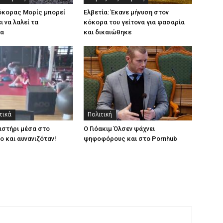
κόκορας Μορίς μπορεί
Ελβετία: Έκανε μήνυση στον
ι να λαλεί τα
κόκορα του γείτονα για φασαρία
τα
και δικαιώθηκε
τικά
Πολιτική
ιστήρι μέσα στο
Ο Γιόακιμ Όλσεν ψάχνει
ο και αυνανιζόταν!
ψηφοφόρους και στο Pornhub