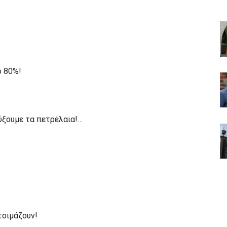
ο 80%!
ρύξουμε τα πετρέλαια!…
τοιμάζουν!