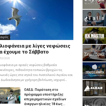
Καιρός
λιοφάνεια με λίγες νεφώσεις
α έχουμε το Σάββατο
/02/2020
ιοφάνεια με αραιές νεφώσεις βαθμιαία
κνότερες, πιθανότητα τοπικών βροχών τις
ωινές ώρες στα νησιά του Ανατολικού Αιγαίου και
 Δωδεκάνησα με γρήγορη βελτίωση, ισχυροί...
ΟΑΕΔ: Παράταση στο
πρόγραμμα υποστήριξης
επιχειρηματικών σχεδίων
άνεργων ηλικίας 18 έως...