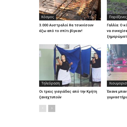
Κόσμος
Παράξενες
3.000 Αυστραλοί θα τσικνίσουν
Γαλλία: Ο 
έξω από το σπίτι βίγκαν!
να συνεχίσε
ξημερώμα
Τηλεόραση
Χιουμορισ
Οι τρεις γιαγιάδες από την Κρήτη
Έκανε μπαν
ξαναχτυπούν
γυμναστήρι