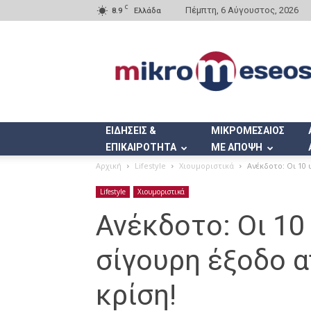
C
Πέμπτη, 6 Αύγουστος, 2026
8.9
Ελλάδα
Mikromeseos.gr
ΕΙΔΗΣΕΙΣ &
ΜΙΚΡΟΜΕΣΑΙΟΣ
ΕΠΙΚΑΙΡΟΤΗΤΑ
ΜΕ ΑΠΟΨΗ
Αρχική
Lifestyle
Χιουμοριστικά
Ανέκδοτο: Οι 10 
Lifestyle
Χιουμοριστικά
Ανέκδοτο: Οι 10
σίγουρη έξοδο α
κρίση!