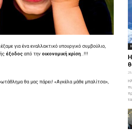
έξαμε για ένα εναλλακτικό υπουργικό συμβούλιο,
λής
έξοδος
από την
οικονομική κρίση
…!!!
Η
θ
28
Ηλ
 πρωτάθλημα θα μας πάρει! «Αγκέλα μάθε μπαλίτσα»,
πυ
πρ
τα