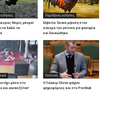
 ειδήσεις
Παράξενες ειδήσεις
κόκορας Μορίς μπορεί
Ελβετία: Έκανε μήνυση στον
ι να λαλεί τα
κόκορα του γείτονα για φασαρία
τα
και δικαιώθηκε
τικά
Πολιτική
ιστήρι μέσα στο
Ο Γιόακιμ Όλσεν ψάχνει
ο και αυνανιζόταν!
ψηφοφόρους και στο Pornhub