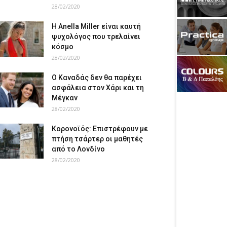
28/02/2020
Η Anella Miller είναι καυτή
ψυχολόγος που τρελαίνει
κόσμο
28/02/2020
Ο Καναδάς δεν θα παρέχει
ασφάλεια στον Χάρι και τη
Μέγκαν
28/02/2020
Κορονοϊός: Επιστρέφουν με
πτήση τσάρτερ οι μαθητές
από το Λονδίνο
28/02/2020