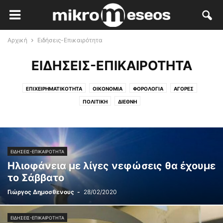
Αρχική
Ειδήσεις-Επικαιρότητα
ΕΙΔΉΣΕΙΣ-ΕΠΙΚΑΙΡΌΤΗΤΑ
ΕΠΙΧΕΙΡΗΜΑΤΙΚΌΤΗΤΑ
ΟΙΚΟΝΟΜΊΑ
ΦΟΡΟΛΟΓΊΑ
ΑΓΟΡΈΣ
ΠΟΛΙΤΙΚΉ
ΔΙΕΘΝΉ
ΕΙΔΉΣΕΙΣ-ΕΠΙΚΑΙΡΌΤΗΤΑ
Ηλιοφάνεια με λίγες νεφώσεις θα έχουμε
το Σάββατο
Γιώργος Δημοσθενους
-
28/02/2020
ΕΙΔΉΣΕΙΣ-ΕΠΙΚΑΙΡΌΤΗΤΑ