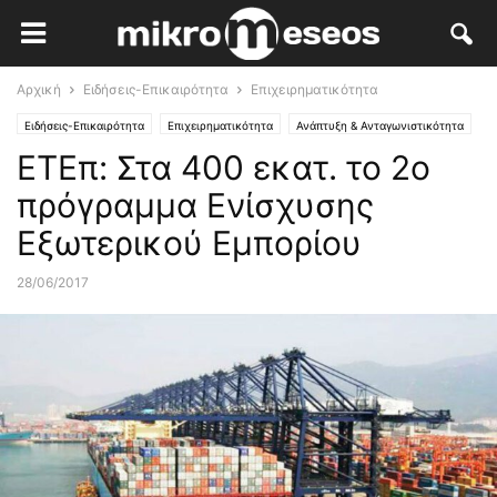
Αρχική
Ειδήσεις-Επικαιρότητα
Επιχειρηματικότητα
Ειδήσεις-Επικαιρότητα
Επιχειρηματικότητα
Ανάπτυξη & Ανταγωνιστικότητα
ΕΤΕπ: Στα 400 εκατ. το 2ο
Χρηματοδοτήσεις - ΕΣΠΑ
Εξωστρέφεια
πρόγραμμα Ενίσχυσης
Εξωτερικού Εμπορίου
28/06/2017