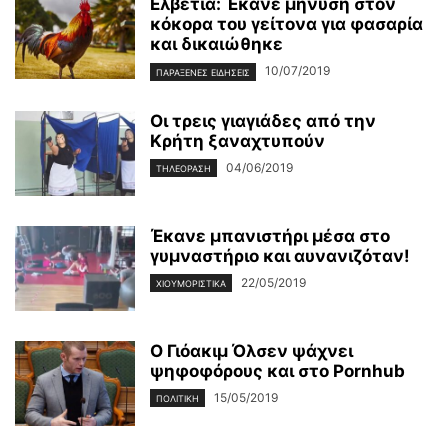
Ελβετία: Έκανε μήνυση στον
κόκορα του γείτονα για φασαρία
και δικαιώθηκε
10/07/2019
ΠΑΡΆΞΕΝΕΣ ΕΙΔΉΣΕΙΣ
Οι τρεις γιαγιάδες από την
Κρήτη ξαναχτυπούν
04/06/2019
ΤΗΛΕΌΡΑΣΗ
Έκανε μπανιστήρι μέσα στο
γυμναστήριο και αυνανιζόταν!
22/05/2019
ΧΙΟΥΜΟΡΙΣΤΙΚΆ
Ο Γιόακιμ Όλσεν ψάχνει
ψηφοφόρους και στο Pornhub
15/05/2019
ΠΟΛΙΤΙΚΉ