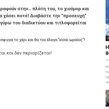
γραφούν στην… πλάτη του, το χιούμορ και
α χάσει ποτέ! Διαβάστε την “προσευχή”
γύρω του διαδικτύου και τιτλοφορείται
σφιγγα το χέρι και θα του έλεγα “είσαι ωραίος”!
Η
αι και δεν περιορίζεται!
θ
28
Ηλ
πυ
πρ
τα