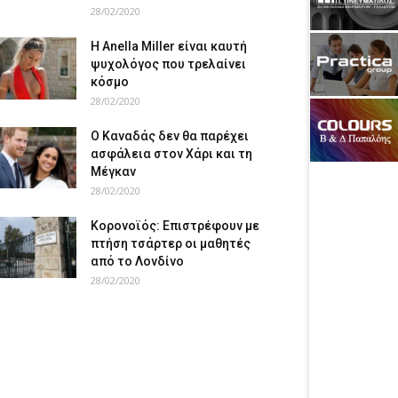
28/02/2020
Η Anella Miller είναι καυτή
ψυχολόγος που τρελαίνει
κόσμο
28/02/2020
Ο Καναδάς δεν θα παρέχει
ασφάλεια στον Χάρι και τη
Μέγκαν
28/02/2020
Κορονοϊός: Επιστρέφουν με
πτήση τσάρτερ οι μαθητές
από το Λονδίνο
28/02/2020