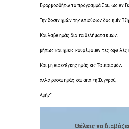
Εφαρμοσθήτω το πρόγραμμά Σου, ως εν Γερ
Την δόσιν ημών την επιούσιον δος ημίν Τζ
Και λάβε ημάς δια τα θελήματα υμών,
μήπως και ημείς κουρέψομεν τες οφειλές 
Και μη εισενέγκης ημάς εις Τσιπρισμόν,
αλλά ρύσαι ημάς και από τη Συγγρού,
Αμήν”
Θέλεις να διαβάζε