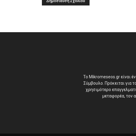
Το Mikromeseos.gr είναι έ
Σύμβουλο. Πρόκειται για 
χρησιμότερο επαγγελματικ
μεταφορέα, τον α