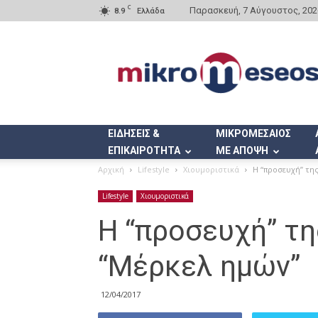
C
Παρασκευή, 7 Αύγουστος, 202
8.9
Ελλάδα
Mikromeseos.gr
ΕΙΔΗΣΕΙΣ &
ΜΙΚΡΟΜΕΣΑΙΟΣ
ΕΠΙΚΑΙΡΟΤΗΤΑ
ΜΕ ΑΠΟΨΗ
Αρχική
Lifestyle
Χιουμοριστικά
Η “προσευχή” τη
Lifestyle
Χιουμοριστικά
Η “προσευχή” τη
“Μέρκελ ημών”
12/04/2017