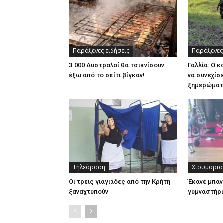
Παράξενες ειδήσεις
Παράξενες
3.000 Αυστραλοί θα τσικνίσουν
Γαλλία: Ο 
έξω από το σπίτι βίγκαν!
να συνεχίσε
ξημερώμα
Τηλεόραση
Χιουμορισ
Οι τρεις γιαγιάδες από την Κρήτη
Έκανε μπαν
ξαναχτυπούν
γυμναστήρι