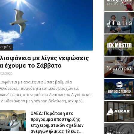
Καιρός
λιοφάνεια με λίγες νεφώσεις
α έχουμε το Σάββατο
/02/2020
ιοφάνεια με αραιές νεφώσεις βαθμιαία
κνότερες, πιθανότητα τοπικών βροχών τις
ωινές ώρες στα νησιά του Ανατολικού Αιγαίου και
 Δωδεκάνησα με γρήγορη βελτίωση, ισχυροί...
ΟΑΕΔ: Παράταση στο
πρόγραμμα υποστήριξης
επιχειρηματικών σχεδίων
άνεργων ηλικίας 18 έως...