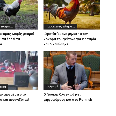
 ειδήσεις
Παράξενες ειδήσεις
κόκορας Μορίς μπορεί
Ελβετία: Έκανε μήνυση στον
ι να λαλεί τα
κόκορα του γείτονα για φασαρία
τα
και δικαιώθηκε
τικά
Πολιτική
ιστήρι μέσα στο
Ο Γιόακιμ Όλσεν ψάχνει
ο και αυνανιζόταν!
ψηφοφόρους και στο Pornhub