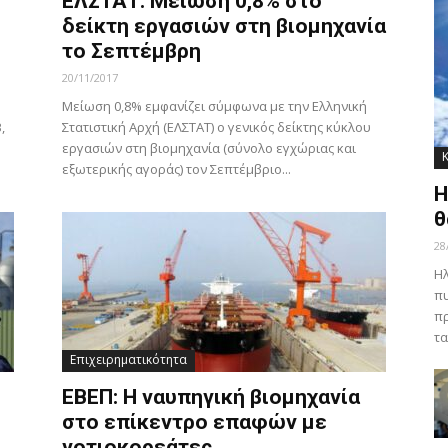
ΕΛΣΤΑΤ: Μείωση 0,8% στο
δείκτη εργασιών στη βιομηχανία
το Σεπτέμβρη
20/11/2017
Μείωση 0,8% εμφανίζει σύμφωνα με την Ελληνική
,
Στατιστική Αρχή (ΕΛΣΤΑΤ) ο γενικός δείκτης κύκλου
εργασιών στη βιομηχανία (σύνολο εγχώριας και
εξωτερικής αγοράς) τον Σεπτέμβριο...
Η
θ
28
Ηλ
πυ
πρ
τα
Επιχειρηματικότητα
ΕΒΕΠ: Η ναυπηγική βιομηχανία
στο επίκεντρο επαφών με
νοτιοκορεάτες