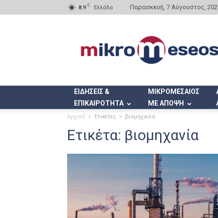
C
Παρασκευή, 7 Αύγουστος, 202
8.9
Ελλάδα
Mikromeseos.gr
ΕΙΔΗΣΕΙΣ &
ΜΙΚΡΟΜΕΣΑΙΟΣ
ΕΠΙΚΑΙΡΟΤΗΤΑ
ΜΕ ΑΠΟΨΗ
Αρχική
Ετικέτες
βιομηχανία
Ετικέτα: βιομηχανία