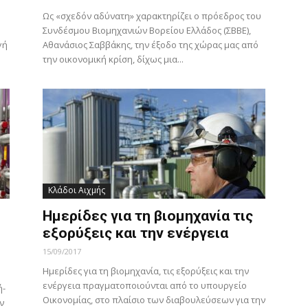
Ως «σχεδόν αδύνατη» χαρακτηρίζει ο πρόεδρος του
Συνδέσμου Βιομηχανιών Βορείου Ελλάδος (ΣΒΒΕ),
γή
Αθανάσιος Σαββάκης, την έξοδο της χώρας μας από
την οικονομική κρίση, δίχως μια...
Κλάδοι Αιχμής
Ημερίδες για τη βιομηχανία τις
εξορύξεις και την ενέργεια
15/09/2017
Ημερίδες για τη βιομηχανία, τις εξορύξεις και την
ενέργεια πραγματοποιούνται από το υπουργείο
ή-
Οικονομίας, στο πλαίσιο των διαβουλεύσεων για την
ν