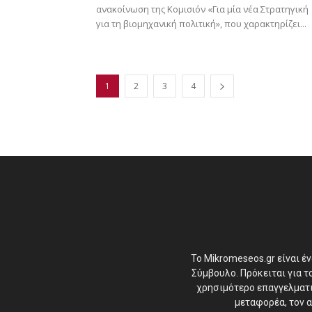
ανακοίνωση της Κομισιόν «Για μία νέα Στρατηγική
για τη βιομηχανική πολιτική», που χαρακτηρίζει...
1
2
3
4
Το Mikromeseos.gr είναι έ
Σύμβουλο. Πρόκειται για 
χρησιμότερο επαγγελματικ
μεταφορέα, τον α