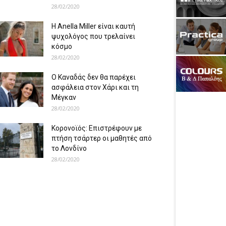
28/02/2020
Η Anella Miller είναι καυτή
ψυχολόγος που τρελαίνει
κόσμο
28/02/2020
Ο Καναδάς δεν θα παρέχει
ασφάλεια στον Χάρι και τη
Μέγκαν
28/02/2020
Κορονοϊός: Επιστρέφουν με
πτήση τσάρτερ οι μαθητές από
το Λονδίνο
28/02/2020