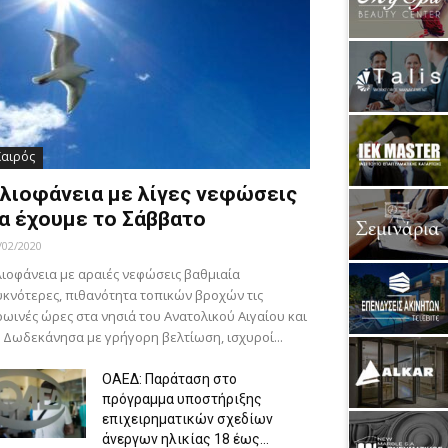
Καιρός
λιοφάνεια με λίγες νεφώσεις
α έχουμε το Σάββατο
/02/2020
ιοφάνεια με αραιές νεφώσεις βαθμιαία
κνότερες, πιθανότητα τοπικών βροχών τις
ωινές ώρες στα νησιά του Ανατολικού Αιγαίου και
 Δωδεκάνησα με γρήγορη βελτίωση, ισχυροί...
ΟΑΕΔ: Παράταση στο
πρόγραμμα υποστήριξης
επιχειρηματικών σχεδίων
άνεργων ηλικίας 18 έως...