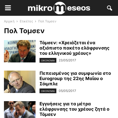
Αρχική
Ετικέτες
Πολ Τομσεν
Πολ Τομσεν
Τόμσεν: «Χρειάζεται ένα
αξιόπιστο πακέτο ελάφρυνσης
του ελληνικού χρέους»
23/05/2017
ΟΙΚΟΝΟΜΊΑ
Πεπεισμένος για συμφωνία στο
Eurogroup της 22ης Μαΐου ο
Σόιμπλε
05/05/2017
ΟΙΚΟΝΟΜΊΑ
Εγγυήσεις για τα μέτρα
ελάφρυνσης του χρέους ζητά ο
Τόμσεν