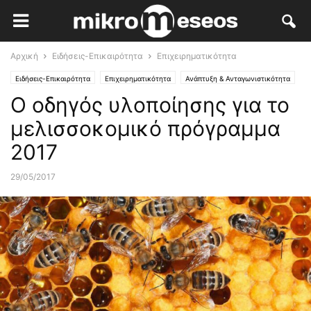
Αρχική
Ειδήσεις-Επικαιρότητα
Επιχειρηματικότητα
Ειδήσεις-Επικαιρότητα
Επιχειρηματικότητα
Ανάπτυξη & Ανταγωνιστικότητα
Ο oδηγός υλοποίησης για το
Κλάδοι Αιχμής
μελισσοκομικό πρόγραμμα
2017
29/05/2017