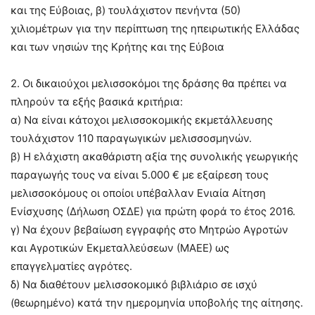
και της Εύβοιας, β) τουλάχιστον πενήντα (50)
χιλιοµέτρων για την περίπτωση της ηπειρωτικής Ελλάδας
και των νησιών της Κρήτης και της Εύβοια
2. Οι δικαιούχοι µελισσοκόµοι της δράσης θα πρέπει να
πληρούν τα εξής βασικά κριτήρια:
α) Να είναι κάτοχοι µελισσοκοµικής εκµετάλλευσης
τουλάχιστον 110 παραγωγικών µελισσοσµηνών.
β) Η ελάχιστη ακαθάριστη αξία της συνολικής γεωργικής
παραγωγής τους να είναι 5.000 € µε εξαίρεση τους
µελισσοκόµους οι οποίοι υπέβαλλαν Ενιαία Αίτηση
Ενίσχυσης (∆ήλωση ΟΣ∆Ε) για πρώτη φορά το έτος 2016.
γ) Να έχουν βεβαίωση εγγραφής στο Μητρώο Αγροτών
και Αγροτικών Εκµεταλλεύσεων (ΜΑΕΕ) ως
επαγγελµατίες αγρότες.
δ) Nα διαθέτουν µελισσοκοµικό βιβλιάριο σε ισχύ
(θεωρηµένο) κατά την ηµεροµηνία υποβολής της αίτησης.