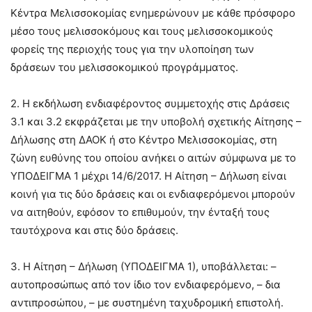
Κέντρα Μελισσοκοµίας ενηµερώνουν µε κάθε πρόσφορο
µέσο τους µελισσοκόµους και τους µελισσοκοµικούς
φορείς της περιοχής τους για την υλοποίηση των
δράσεων του µελισσοκοµικού προγράµµατος.
2. Η εκδήλωση ενδιαφέροντος συµµετοχής στις ∆ράσεις
3.1 και 3.2 εκφράζεται µε την υποβολή σχετικής Αίτησης –
∆ήλωσης στη ∆ΑΟΚ ή στο Κέντρο Μελισσοκοµίας, στη
ζώνη ευθύνης του οποίου ανήκει ο αιτών σύµφωνα µε το
ΥΠΟ∆ΕΙΓΜΑ 1 µέχρι 14/6/2017. Η Αίτηση – ∆ήλωση είναι
κοινή για τις δύο δράσεις και οι ενδιαφερόµενοι µπορούν
να αιτηθούν, εφόσον το επιθυµούν, την ένταξή τους
ταυτόχρονα και στις δύο δράσεις.
3. Η Αίτηση – ∆ήλωση (ΥΠΟ∆ΕΙΓΜΑ 1), υποβάλλεται: –
αυτοπροσώπως από τον ίδιο τον ενδιαφερόµενο, – δια
αντιπροσώπου, – µε συστηµένη ταχυδροµική επιστολή.