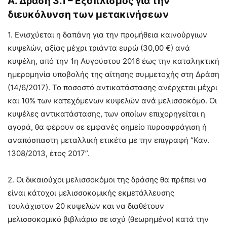
Α. Δράση 3.1 – Εξοπλισµός για την
διευκόλυνση των µετακινήσεων
1. Ενισχύεται η δαπάνη για την προµήθεια καινούργιων
κυψελών, αξίας µέχρι τριάντα ευρώ (30,00 €) ανά
κυψέλη, από την 1η Αυγούστου 2016 έως την καταληκτική
ηµεροµηνία υποβολής της αίτησης συµµετοχής στη Δράση
(14/6/2017). Το ποσοστό αντικατάστασης ανέρχεται µέχρι
και 10% των κατεχόµενων κυψελών ανά µελισσοκόµο. Οι
κυψέλες αντικατάστασης, των οποίων επιχορηγείται η
αγορά, θα φέρουν σε εµφανές σηµείο πυροσφράγιση ή
αναπόσπαστη µεταλλική ετικέτα µε την επιγραφή “Καν.
1308/2013, έτος 2017”.
2. Οι δικαιούχοι µελισσοκόµοι της δράσης θα πρέπει να
είναι κάτοχοι µελισσοκοµικής εκµετάλλευσης
τουλάχιστον 20 κυψελών και να διαθέτουν
µελισσοκοµικό βιβλιάριο σε ισχύ (θεωρηµένο) κατά την