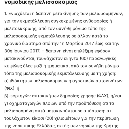
νοµαδικής µελισσοκοµίας
1. Ενισχύεται η δαπάνη µετακίνησης των µελισσοσµηνών,
για την εκµετάλλευση συγκεκριµένης ανθοφορίας ή
µελιτοέκκρισης, από τον συνήθη µόνιµο τόπο της
µελισσοκοµικής εκµετάλλευσης σε άλλον κατά το
χρονικό διάστηµα από την 1η Μαρτίου 2017 έως και την
30η Ιουνίου 2017. Η δαπάνη είναι επιλέξιµη εφόσον
µετακινούνται, τουλάχιστον εξήντα (60) παραγωγικές
κυψέλες όλες µαζί ή τµηµατικά, από τον συνήθη µόνιµο
τόπο της µελισσοκοµικής εκµετάλλευσης µε τη χρήση:
α) ιδιόκτητων µελισσοκοµικών ή αγροτικών αυτοκινήτων
(ΦΙΧ), ή
β) φορτηγών αυτοκινήτων δηµοσίας χρήσης (Φ∆Χ), ή/και
γ) οχηµαταγωγών πλοίων υπό την προϋπόθεση ότι τα
µελισσοσµήνη αυτά µετακινούνται σε απόσταση: α)
τουλάχιστον είκοσι (20) χιλιοµέτρων για την περίπτωση
της νησιωτικής Ελλάδας, εκτός των νησιών της Κρήτης