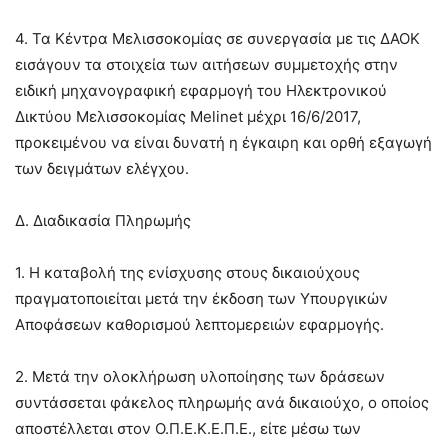
4. Τα Κέντρα Μελισσοκοµίας σε συνεργασία µε τις ∆ΑΟΚ
εισάγουν τα στοιχεία των αιτήσεων συµµετοχής στην
ειδική µηχανογραφική εφαρµογή του Ηλεκτρονικού
∆ικτύου Μελισσοκοµίας Melinet µέχρι 16/6/2017,
προκειµένου να είναι δυνατή η έγκαιρη και ορθή εξαγωγή
των δειγµάτων ελέγχου.
Δ. Διαδικασία Πληρωµής
1. Η καταβολή της ενίσχυσης στους δικαιούχους
πραγµατοποιείται µετά την έκδοση των Υπουργικών
Αποφάσεων καθορισµού λεπτοµερειών εφαρµογής.
2. Μετά την ολοκλήρωση υλοποίησης των δράσεων
συντάσσεται φάκελος πληρωµής ανά δικαιούχο, ο οποίος
αποστέλλεται στον Ο.Π.Ε.Κ.Ε.Π.Ε., είτε µέσω των