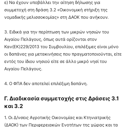
ε) Να έχουν υποβάλλει την αίτηση δήλωσης για
συµµετοχή στη δράση 3.2 «Οικονοµική στήριξη της
νοµαδικής µελισσοκοµίας» στη ∆ΑΟΚ που ανήκουν.
3. Ειδικά για την περίπτωση των µικρών νησιών του
Αιγαίου Πελάγους, όπως αυτά ορίζονται στον
Καν(ΕΚ)229/2013 του Συµβουλίου, επιλέξιµες είναι µόνο
οι δαπάνες για µετακινήσεις που πραγµατοποιούνται, είτε
εντός του ίδιου νησιού είτε σε άλλο µικρό νησί του
Αιγαίου Πελάγους.
4. Ο ΦΠΑ δεν αποτελεί επιλέξιµη δαπάνη.
Γ. Διαδικασία συµµετοχής στις ∆ράσεις 3.1
και 3.2
1. Οι Δ/νσεις Αγροτικής Οικονοµίας και Κτηνιατρικής
(∆ΑΟΚ) των Περιφερειακών Ενοτήτων της χώρας και τα