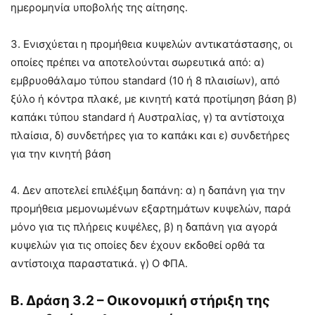
ηµεροµηνία υποβολής της αίτησης.
3. Ενισχύεται η προµήθεια κυψελών αντικατάστασης, οι
οποίες πρέπει να αποτελούνται σωρευτικά από: α)
εµβρυοθάλαµο τύπου standard (10 ή 8 πλαισίων), από
ξύλο ή κόντρα πλακέ, µε κινητή κατά προτίµηση βάση β)
καπάκι τύπου standard ή Αυστραλίας, γ) τα αντίστοιχα
πλαίσια, δ) συνδετήρες για το καπάκι και ε) συνδετήρες
για την κινητή βάση
4. Δεν αποτελεί επιλέξιµη δαπάνη: α) η δαπάνη για την
προµήθεια µεµονωµένων εξαρτηµάτων κυψελών, παρά
µόνο για τις πλήρεις κυψέλες, β) η δαπάνη για αγορά
κυψελών για τις οποίες δεν έχουν εκδοθεί ορθά τα
αντίστοιχα παραστατικά. γ) Ο ΦΠΑ.
Β. Δράση 3.2 – Οικονοµική στήριξη της