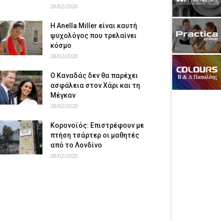
28/02/2020
Η Anella Miller είναι καυτή
ψυχολόγος που τρελαίνει
κόσμο
28/02/2020
Ο Καναδάς δεν θα παρέχει
ασφάλεια στον Χάρι και τη
Μέγκαν
28/02/2020
Κορονοϊός: Επιστρέφουν με
πτήση τσάρτερ οι μαθητές
από το Λονδίνο
28/02/2020