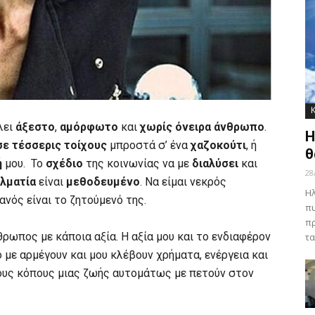
λει
άξεστο
,
αμόρφωτο
και
χωρίς όνειρα άνθρωπο
.
Η
σε τέσσερις τοίχους
μπροστά σ’ ένα
χαζοκούτι
, ή
θ
ή
μου. Το
σχέδιο
της κοινωνίας να με
διαλύσει
και
28
λματία
είναι
μεθοδευμένο
. Να είμαι νεκρός
Ηλ
νός είναι το ζητούμενό της.
πυ
πρ
θρωπος με κάποια αξία. Η αξία μου και το ενδιαφέρον
τα
 με αρμέγουν και μου κλέβουν χρήματα, ενέργεια και
τους κόπους μιας ζωής αυτομάτως με πετούν στον