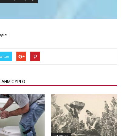
ορία
witter
Ν ΔΗΜΙΟΥΡΓΟ
Ιστορίες