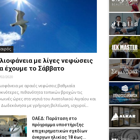
Καιρός
λιοφάνεια με λίγες νεφώσεις
α έχουμε το Σάββατο
/02/2020
ιοφάνεια με αραιές νεφώσεις βαθμιαία
κνότερες, πιθανότητα τοπικών βροχών τις
ωινές ώρες στα νησιά του Ανατολικού Αιγαίου και
 Δωδεκάνησα με γρήγορη βελτίωση, ισχυροί...
ΟΑΕΔ: Παράταση στο
πρόγραμμα υποστήριξης
επιχειρηματικών σχεδίων
άνεργων ηλικίας 18 έως...