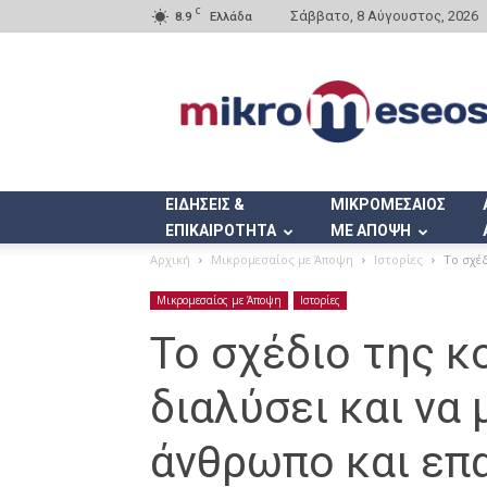
C
Σάββατο, 8 Αύγουστος, 2026
8.9
Ελλάδα
Mikromeseos.gr
ΕΙΔΗΣΕΙΣ &
ΜΙΚΡΟΜΕΣΑΙΟΣ
ΕΠΙΚΑΙΡΟΤΗΤΑ
ΜΕ ΑΠΟΨΗ
Αρχική
Μικρομεσαίος με Άποψη
Ιστορίες
Το σχέδ
Μικρομεσαίος με Άποψη
Ιστορίες
Το σχέδιο της κ
διαλύσει και να
άνθρωπο και επ