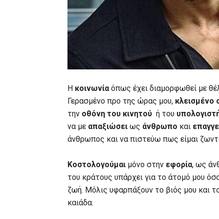
Η
κοινωνία
όπως έχει διαμορφωθεί με θέ
Γερασμένο προ της ώρας μου,
κλεισμένο 
την
οθόνη του κινητού
ή του
υπολογιστ
να με
απαξιώσει
ως
άνθρωπο
και
επαγγε
άνθρωπος και να πιστεύω πως είμαι ζωντα
Κοστολογούμαι
μόνο στην
εφορία
, ως άν
του κράτους υπάρχει για το άτομό μου όσο
ζωή. Μόλις υφαρπάξουν το βιός μου και 
καιάδα.