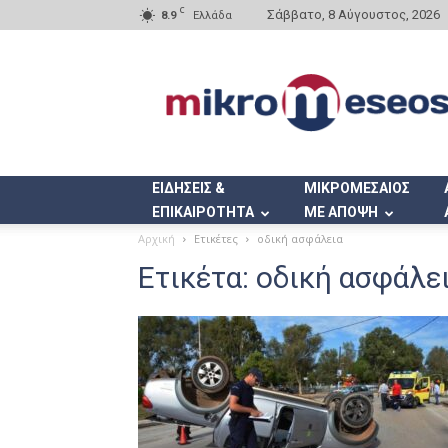
C
Σάββατο, 8 Αύγουστος, 2026
8.9
Ελλάδα
Mikromeseos.gr
ΕΙΔΗΣΕΙΣ &
ΜΙΚΡΟΜΕΣΑΙΟΣ
ΕΠΙΚΑΙΡΟΤΗΤΑ
ΜΕ ΑΠΟΨΗ
Αρχική
Ετικέτες
οδική ασφάλεια
Ετικέτα: οδική ασφάλε