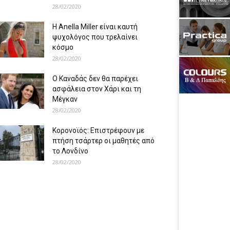
28/02/2020
Η Anella Miller είναι καυτή
ψυχολόγος που τρελαίνει
κόσμο
28/02/2020
Ο Καναδάς δεν θα παρέχει
ασφάλεια στον Χάρι και τη
Μέγκαν
28/02/2020
Κορονοϊός: Επιστρέφουν με
πτήση τσάρτερ οι μαθητές από
το Λονδίνο
28/02/2020