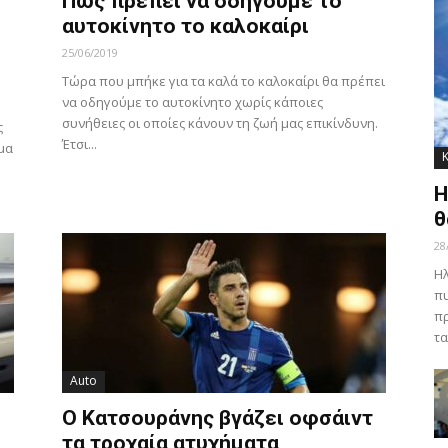
Πως πρέπει να οδηγούμε το
αυτοκίνητο το καλοκαίρι
25/06/2019
Τώρα που μπήκε για τα καλά το καλοκαίρι θα πρέπει
να οδηγούμε το αυτοκίνητο χωρίς κάποιες
συνήθειες οι οποίες κάνουν τη ζωή μας επικίνδυνη.
ς
Έτσι...
μα
Η
θ
28
Ηλ
πυ
πρ
τα
Auto
Ο Κατσουράνης βγάζει οφσάιντ
τα τροχαία ατυχήματα