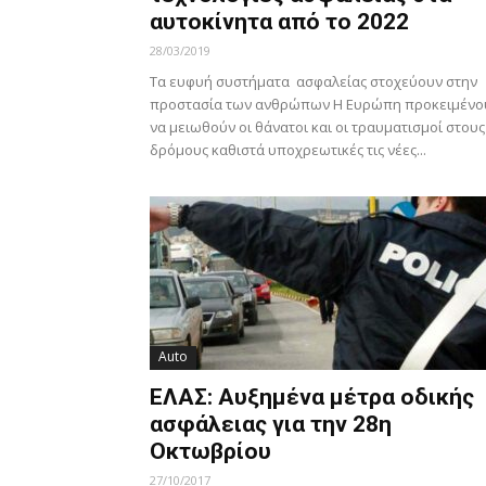
αυτοκίνητα από το 2022
28/03/2019
Τα ευφυή συστήματα ασφαλείας στοχεύουν στην
προστασία των ανθρώπων Η Ευρώπη προκειμένο
να μειωθούν οι θάνατοι και οι τραυματισμοί στους
δρόμους καθιστά υποχρεωτικές τις νέες...
Auto
ΕΛΑΣ: Αυξημένα μέτρα οδικής
ασφάλειας για την 28η
Οκτωβρίου
27/10/2017