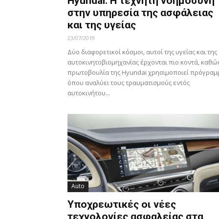
Hyundai: Η τεχνητή νοημοσύνη
στην υπηρεσία της ασφάλειας
και της υγείας
23/07/2019
Δύο διαφορετικοί κόσμοι, αυτοί της υγείας και της
αυτοκινητοβιομηχανίας έρχονται πιο κοντά, καθώ
πρωτοβουλία της Hyundai χρησιμοποιεί πρόγραμ
όπου αναλύει τους τραυματισμούς εντός
αυτοκινήτου...
Auto
Υποχρεωτικές οι νέες
τεχνολογίες ασφαλείας στα