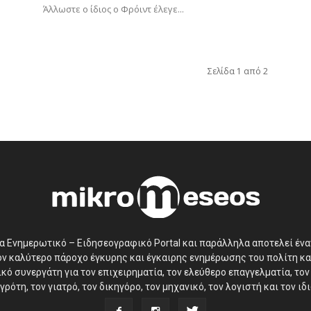
Άλλωστε ο ίδιος ο Φρόιντ έλεγε...
Σελίδα 1 από 2
να Ενημερωτικό – Ειδησεογραφικό Portal και παράλληλα αποτελεί έν
τον καλύτερο πάροχο έγκυρης και έγκαιρης ενημέρωσης του πολίτη κα
ό συνεργάτη για τον επιχειρηματία, τον ελεύθερο επαγγελματία, τον 
γρότη, τον γιατρό, τον δικηγόρο, τον μηχανικό, τον λογιστή και τον ι