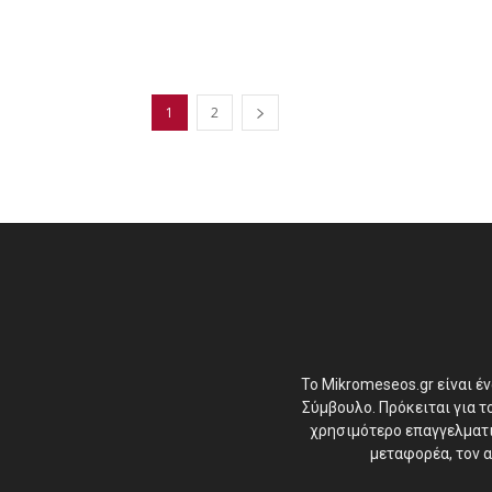
1
2
Το Mikromeseos.gr είναι έ
Σύμβουλο. Πρόκειται για 
χρησιμότερο επαγγελματικ
μεταφορέα, τον α