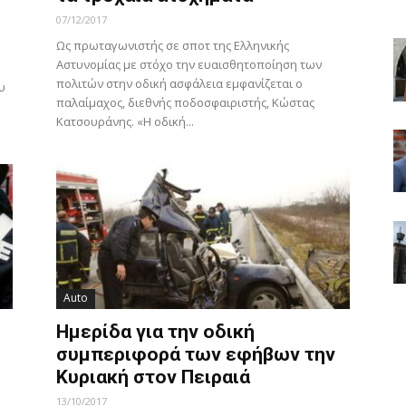
07/12/2017
Ως πρωταγωνιστής σε σποτ της Ελληνικής
Αστυνομίας με στόχο την ευαισθητοποίηση των
πολιτών στην οδική ασφάλεια εμφανίζεται ο
υ
παλαίμαχος, διεθνής ποδοσφαιριστής, Κώστας
Κατσουράνης. «Η οδική...
Auto
Ημερίδα για την οδική
συμπεριφορά των εφήβων την
Κυριακή στον Πειραιά
13/10/2017