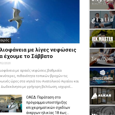
Καιρός
λιοφάνεια με λίγες νεφώσεις
α έχουμε το Σάββατο
/02/2020
ιοφάνεια με αραιές νεφώσεις βαθμιαία
κνότερες, πιθανότητα τοπικών βροχών τις
ωινές ώρες στα νησιά του Ανατολικού Αιγαίου και
 Δωδεκάνησα με γρήγορη βελτίωση, ισχυροί...
ΟΑΕΔ: Παράταση στο
πρόγραμμα υποστήριξης
επιχειρηματικών σχεδίων
άνεργων ηλικίας 18 έως...