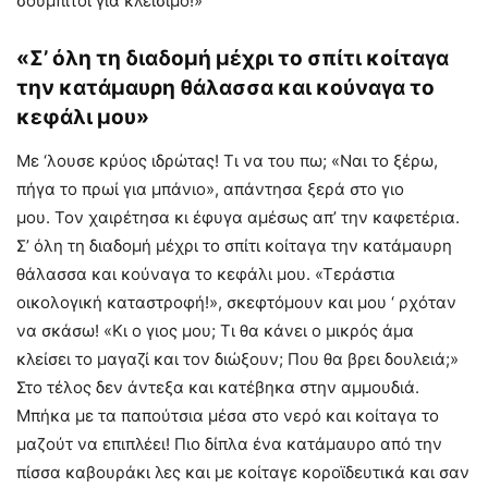
σούμπιτοι για κλείσιμο!»
«Σ’ όλη τη διαδομή μέχρι το σπίτι κοίταγα
την κατάμαυρη θάλασσα και κούναγα το
κεφάλι μου»
Με ‘λουσε κρύος ιδρώτας! Τι να του πω; «Ναι το ξέρω,
πήγα το πρωί για μπάνιο», απάντησα ξερά στο γιο
μου. Τον χαιρέτησα κι έφυγα αμέσως απ’ την καφετέρια.
Σ’ όλη τη διαδομή μέχρι το σπίτι κοίταγα την κατάμαυρη
θάλασσα και κούναγα το κεφάλι μου. «Τεράστια
οικολογική καταστροφή!», σκεφτόμουν και μου ‘ ρχόταν
να σκάσω! «Κι ο γιος μου; Τι θα κάνει ο μικρός άμα
κλείσει το μαγαζί και τον διώξουν; Που θα βρει δουλειά;»
Στο τέλος δεν άντεξα και κατέβηκα στην αμμουδιά.
Μπήκα με τα παπούτσια μέσα στο νερό και κοίταγα το
μαζούτ να επιπλέει! Πιο δίπλα ένα κατάμαυρο από την
πίσσα καβουράκι λες και με κοίταγε κοροϊδευτικά και σαν