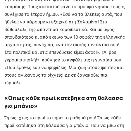
κοσμάκης! Τους καταστρέψανε το όμορφο νησάκι τους!»,
συνέχισε το έτερον ήμισυ. «Εσύ να τα βλέπεις αυτά, που
ήθελες να πάρουμε κι εξοχικό στη Σαλαμίνα! Στο
βύθουλα!», της απάντησα κοροϊδευτικά. Και με ύφος
σπουδαιότερο κι από εκείνο των 10 σοφών της ελληνικής
αρχαιότητας, συνέχισα, «να τον ακούς τον άντρα σου!
Στα πολιτικά και στις επενδύσεις είμαι άσος!». «Α, βρε
γερομπαμπαλή!», κούνησε το κεφάλι της η γυναίκα μου.
«Πού έμαθες εσύ να ψηφίζεις; Μια ζωή στους ψεύτες και
στους ανίκανους το ρίχνεις! Δε σε ξανακούω πια,
τέρμα!».
«Όπως κάθε πρωί κατέβηκα στη θάλασσα
για μπάνιο»
Όμως, χτες το πρωί το πήρα το μάθημά μου! Όπως κάθε
πρωί κατέβηκα στη θάλασσα για μπάνιο. Που να μπω στη