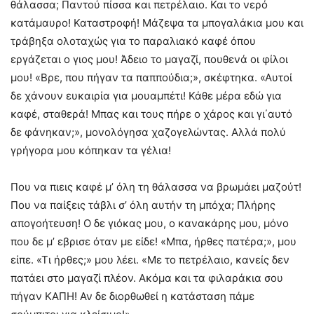
θάλασσα; Παντού πίσσα και πετρέλαιο. Και το νερό
κατάμαυρο! Καταστροφή! Μάζεψα τα μπογαλάκια μου και
τράβηξα ολοταχώς για το παραλιακό καφέ όπου
εργάζεται ο γιος μου! Άδειο το μαγαζί, πουθενά οι φίλοι
μου! «Βρε, που πήγαν τα παππούδια;», σκέφτηκα. «Αυτοί
δε χάνουν ευκαιρία για μουαμπέτι! Κάθε μέρα εδώ για
καφέ, σταθερά! Μπας και τους πήρε ο χάρος και γι΄αυτό
δε φάνηκαν;», μονολόγησα χαζογελώντας. Αλλά πολύ
γρήγορα μου κόπηκαν τα γέλια!
Που να πιεις καφέ μ’ όλη τη θάλασσα να βρωμάει μαζούτ!
Που να παίξεις τάβλι σ’ όλη αυτήν τη μπόχα; Πλήρης
απογοήτευση! Ο δε γιόκας μου, ο κανακάρης μου, μόνο
που δε μ’ εβρισε όταν με είδε! «Μπα, ήρθες πατέρα;», μου
είπε. «Τι ήρθες;» μου λέει. «Με το πετρέλαιο, κανείς δεν
πατάει στο μαγαζί πλέον. Ακόμα και τα φιλαράκια σου
πήγαν ΚΑΠΗ! Αν δε διορθωθεί η κατάσταση πάμε