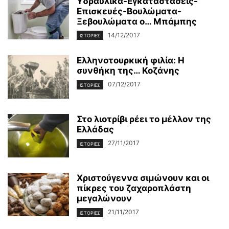
Υδραυλικά-Εγκαταστάσεις-
Επισκευές-Βουλώματα-
Ξεβουλώματα ο… Μπάμπης
14/12/2017
ΙΣΤΟΡΊΕΣ
Ελληνοτουρκική φιλία: Η
συνθήκη της… Κοζάνης
07/12/2017
ΙΣΤΟΡΊΕΣ
Στο λιοτρίβι ρέει το μέλλον της
Ελλάδας
27/11/2017
ΙΣΤΟΡΊΕΣ
Χριστούγεννα σιμώνουν και οι
πίκρες του ζαχαροπλάστη
μεγαλώνουν
21/11/2017
ΙΣΤΟΡΊΕΣ