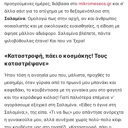
προηγούμενες ημέρες, διάβασα στο
mikromeseos.gr
και σ’
άλλα σάιτ για το ατύχημα με το δεξαμενόπλοιο στη
Σαλαμίνα
. Ομολογώ πως στην αρχή, αν και άνθρωπος
σοσιαλιστής και με οικολογικές ευαισθησίες, η είδηση με
άφησε μάλλον αδιάφορο. Σαλαμίνα βλέπετε, πάντα
ψιλοβύθουλας ήτανε! Και που να ‘ξερα!
«Καταστροφή, πάει ο κοσμάκης! Τους
καταστρέψανε»
Ήταν τόση η ανοησία μου που, μάλιστα, προχθές το
μεσημέρι, όταν γύρισα από το πρωινό μου μπανάκι και
καφεδάκι, το κουβέντιασα με τη γυναίκα μου στο φαγητό
και την κορόιδεψα κιόλας! Γιατί παλιότερα επέμενε ν’
αγοράσουμε εξοχικό στη Σαλαμίνα. «Είδες τι έγινε στη
Σαλαμίνα;», της είπα. «Τι να δω;» μου απάντησε ανόρεχτα
η γυναικούλα μου, αλλά συνέχισε χωρίς πολύ-πολύ κέφι
την κουβέντα μας στο τραπέζι. «Καταστροφή, πάει ο